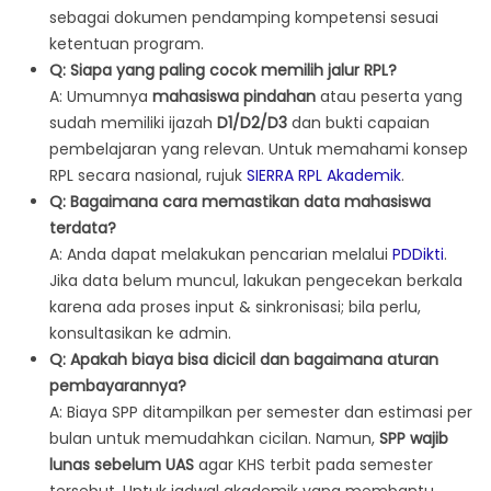
sebagai dokumen pendamping kompetensi sesuai
ketentuan program.
Q: Siapa yang paling cocok memilih jalur RPL?
A: Umumnya
mahasiswa pindahan
atau peserta yang
sudah memiliki ijazah
D1/D2/D3
dan bukti capaian
pembelajaran yang relevan. Untuk memahami konsep
RPL secara nasional, rujuk
SIERRA RPL Akademik
.
Q: Bagaimana cara memastikan data mahasiswa
terdata?
A: Anda dapat melakukan pencarian melalui
PDDikti
.
Jika data belum muncul, lakukan pengecekan berkala
karena ada proses input & sinkronisasi; bila perlu,
konsultasikan ke admin.
Q: Apakah biaya bisa dicicil dan bagaimana aturan
pembayarannya?
A: Biaya SPP ditampilkan per semester dan estimasi per
bulan untuk memudahkan cicilan. Namun,
SPP wajib
lunas sebelum UAS
agar KHS terbit pada semester