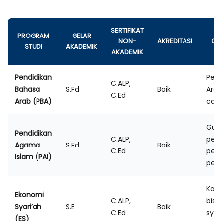
SERTIFIKAT
PROGRAM
GELAR
NON-
AKREDITASI
CO
STUDI
AKADEMIK
AKADEMIK
Pendidikan
Pem
C.ALP,
Bahasa
S.Pd
Baik
Arab
C.Ed
Arab (PBA)
calo
Gur
Pendidikan
C.ALP,
pem
Agama
S.Pd
Baik
C.Ed
pen
Islam (PAI)
pen
Kari
Ekonomi
C.ALP,
bis
Syari’ah
S.E
Baik
C.Ed
syar
(ES)