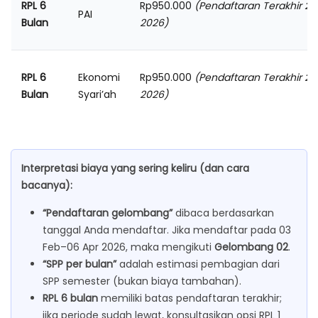
RPL 6
Rp950.000
(Pendaftaran Terakhir 25
PAI
Bulan
2026)
RPL 6
Ekonomi
Rp950.000
(Pendaftaran Terakhir 25
Bulan
Syari’ah
2026)
Interpretasi biaya yang sering keliru (dan cara
bacanya):
“Pendaftaran gelombang”
dibaca berdasarkan
tanggal Anda mendaftar. Jika mendaftar pada 03
Feb–06 Apr 2026, maka mengikuti
Gelombang 02
.
“SPP per bulan”
adalah estimasi pembagian dari
SPP semester (bukan biaya tambahan).
RPL 6 bulan
memiliki batas pendaftaran terakhir;
jika periode sudah lewat, konsultasikan opsi RPL 1