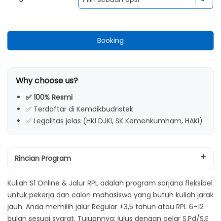
1) Jalur Regular (±3,5 Tahun)
2) Jalur RPL (6 Bulan – 1 Tahun)
Booking
Keistimewaan Program: Output Gelar + Sertifikat
Kompetensi
Syarat Kuliah S1 Online: Wajib untuk Semua Jalur + Syarat
Why choose us?
Khusus RPL
Syarat Wajib (Semua Peserta)
✅ 100% Resmi
✅ Terdaftar di Kemdikbudristek
Syarat Khusus Jalur RPL
✅ Legalitas jelas (HKI DJKI, SK Kemenkumham, HAKI)
Rincian Biaya Pendaftaran & SPP 2026/2027
Ketentuan Pembayaran Administrasi & Status Akademik
Rincian Program
Legalitas Penyelagara
Cara Daftar Kuliah S1 Online di Akademi Bahasa Asing Pare
Kuliah S1 Online & Jalur RPL adalah program sarjana fleksibel
(ABA Pare)
untuk pekerja dan calon mahasiswa yang butuh kuliah jarak
FAQ – Kuliah S1 Online & Jalur RPL ABA
jauh. Anda memilih jalur Regular ±3,5 tahun atau RPL 6–12
bulan sesuai syarat. Tujuannya: lulus dengan gelar S.Pd/S.E
Siap Mulai Kuliah S1 Online atau Jalur RPL?