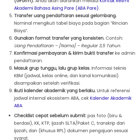
(GForm).
Anda akan diarahkan melalui
Kontak Resmi
Akademi Bahasa Asing Pare (ABA Pare)
.
Transfer uang pendaftaran sesuai gelombang.
Nominal mengikuti tabel biaya pada bagian “Rincian
Biaya”.
Gunakan format transfer yang konsisten.
Contoh:
Uang Pendaftaran – [Nama] – Regular 3,5 Tahun
.
Konfirmasi pembayaran & kirim bukti transfer
ke admin
pendaftaran.
Masuk grup tunggu, lalu grup kelas.
Informasi teknis
KBM (jadwal, kelas online, dan kanal komunikasi)
disampaikan setelah verifikasi.
Ikuti kalender akademik yang berlaku.
Untuk referensi
jadwal internal ekosistem ABA, cek
Kalender Akademik
ABA
.
Checklist cepat sebelum submit:
pas foto (biru &
berdasi), KK, KTP, ijazah SLTA/Paket C, transkrip dari
ijazah, dan (khusus RPL) dokumen pengajuan sesuai
syarat.