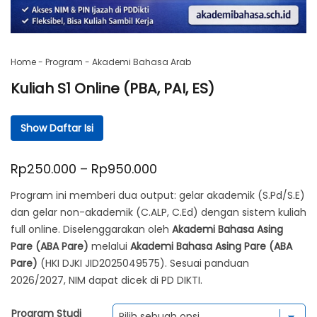
Home
-
Program
-
Akademi Bahasa Arab
Kuliah S1 Online (PBA, PAI, ES)
Show Daftar Isi
Daftar Isi
Rentang
Rp
250.000
–
Rp
950.000
Ringkasan Cepat Kuliah S1 Online & Jalur RPL
harga:
Mengapa Memilih Kuliah S1 di Ekosistem Kampung Inggris
Program ini memberi dua output: gelar akademik (S.Pd/S.E)
Pare?
Rp250.000
dan gelar non-akademik (C.ALP, C.Ed) dengan sistem kuliah
full online. Diselenggarakan oleh
Akademi Bahasa Asing
Apa Itu Program Sarjana (S1) Online di Akademi Bahasa
hingga
Pare (ABA Pare)
melalui
Akademi Bahasa Asing Pare (ABA
Asing Pare (ABA Pare)?
Rp950.000
Pare)
(HKI DJKI JID2025049575). Sesuai panduan
Pilihan Program Studi Kuliah S1 Online
2026/2027, NIM dapat dicek di PD DIKTI.
Jalur Kuliah S1 Online: Regular vs RPL (Rekognisi
Pembelajaran Lampau)
Program Studi