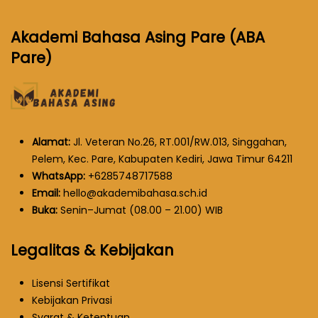
Akademi Bahasa Asing Pare (ABA
Pare)
Alamat:
Jl. Veteran No.26, RT.001/RW.013, Singgahan,
Pelem, Kec. Pare, Kabupaten Kediri, Jawa Timur 64211
WhatsApp:
+6285748717588
Email:
hello@akademibahasa.sch.id
Buka:
Senin–Jumat (08.00 – 21.00) WIB
Legalitas & Kebijakan
Lisensi Sertifikat
Kebijakan Privasi
Syarat & Ketentuan