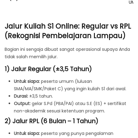
UM
Jalur Kuliah S1 Online: Regular vs RPL
(Rekognisi Pembelajaran Lampau)
Bagian ini sengaja dibuat sangat operasional supaya Anda
tidak salah memilih jalur.
1) Jalur Regular (±3,5 Tahun)
Untuk siapa:
peserta umum (lulusan
SMA/MA/SMK/Paket C) yang ingin kuliah S1 dari awal.
Durasi:
±3,5 tahun.
Output:
gelar S.Pd (PBA/PAI) atau S.E (ES) + sertifikat
non-akademik sesuai ketentuan program.
2) Jalur RPL (6 Bulan – 1 Tahun)
Untuk siapa:
peserta yang punya pengalaman