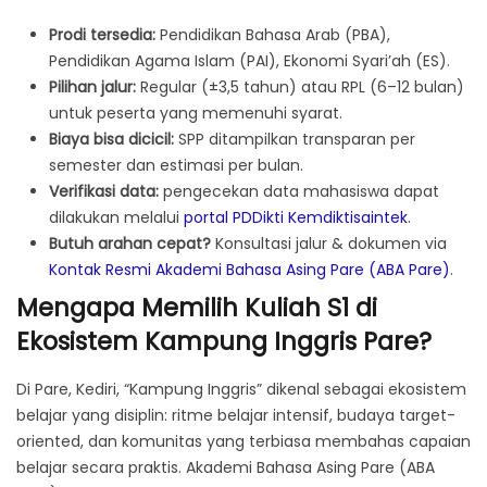
Prodi tersedia:
Pendidikan Bahasa Arab (PBA),
Pendidikan Agama Islam (PAI), Ekonomi Syari’ah (ES).
Pilihan jalur:
Regular (±3,5 tahun) atau RPL (6–12 bulan)
untuk peserta yang memenuhi syarat.
Biaya bisa dicicil:
SPP ditampilkan transparan per
semester dan estimasi per bulan.
Verifikasi data:
pengecekan data mahasiswa dapat
dilakukan melalui
portal PDDikti Kemdiktisaintek
.
Butuh arahan cepat?
Konsultasi jalur & dokumen via
Kontak Resmi Akademi Bahasa Asing Pare (ABA Pare)
.
Mengapa Memilih Kuliah S1 di
Ekosistem Kampung Inggris Pare?
Di Pare, Kediri, “Kampung Inggris” dikenal sebagai ekosistem
belajar yang disiplin: ritme belajar intensif, budaya target-
oriented, dan komunitas yang terbiasa membahas capaian
belajar secara praktis. Akademi Bahasa Asing Pare (ABA