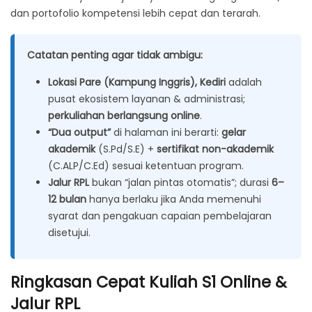
dan portofolio kompetensi lebih cepat dan terarah.
Catatan penting agar tidak ambigu:
Lokasi Pare (Kampung Inggris), Kediri
adalah
pusat ekosistem layanan & administrasi;
perkuliahan berlangsung online
.
“Dua output”
di halaman ini berarti:
gelar
akademik
(S.Pd/S.E) +
sertifikat non-akademik
(C.ALP/C.Ed) sesuai ketentuan program.
Jalur RPL
bukan “jalan pintas otomatis”; durasi
6–
12 bulan
hanya berlaku jika Anda memenuhi
syarat dan pengakuan capaian pembelajaran
disetujui.
Ringkasan Cepat Kuliah S1 Online &
Jalur RPL