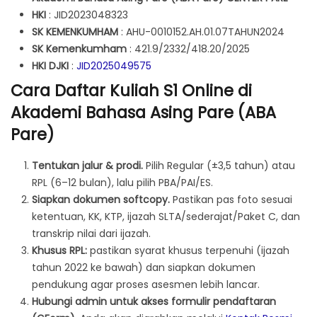
HKI
: JID2023048323
SK KEMENKUMHAM
: AHU-0010152.AH.01.07TAHUN2024
SK Kemenkumham
: 421.9/2332/418.20/2025
HKI DJKI
:
JID2025049575
Cara Daftar Kuliah S1 Online di
Akademi Bahasa Asing Pare (ABA
Pare)
Tentukan jalur & prodi.
Pilih Regular (±3,5 tahun) atau
RPL (6–12 bulan), lalu pilih PBA/PAI/ES.
Siapkan dokumen softcopy.
Pastikan pas foto sesuai
ketentuan, KK, KTP, ijazah SLTA/sederajat/Paket C, dan
transkrip nilai dari ijazah.
Khusus RPL:
pastikan syarat khusus terpenuhi (ijazah
tahun 2022 ke bawah) dan siapkan dokumen
pendukung agar proses asesmen lebih lancar.
Hubungi admin untuk akses formulir pendaftaran