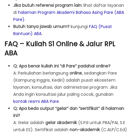
Jika butuh referensi program lain:
lihat daftar layanan
di
halaman Program Akademi Bahasa Asing Pare (ABA
Pare)
.
Butuh tanya jawab umum?
kunjungi
FAQ (Pusat
Bantuan) ABA
.
FAQ – Kuliah S1 Online & Jalur RPL
ABA
Q: Apa benar kuliah ini “di Pare” padahal online?
A: Perkuliahan berlangsung
online
, sedangkan Pare
(Kampung Inggris, Kediri) adalah pusat ekosistem
layanan, konsultasi, dan administrasi program. Jika
Anda ingin konsultasi jalur paling cocok, gunakan
kontak resmi ABA Pare
.
Q: Apa beda output “gelar” dan “sertifikat” di halaman
ini?
A: Gelar adalah
gelar akademik
(S.Pd untuk PBA/PAI, S.E
untuk ES). Sertifikat adalah
non-akademik
(C.ALP/C.Ed)