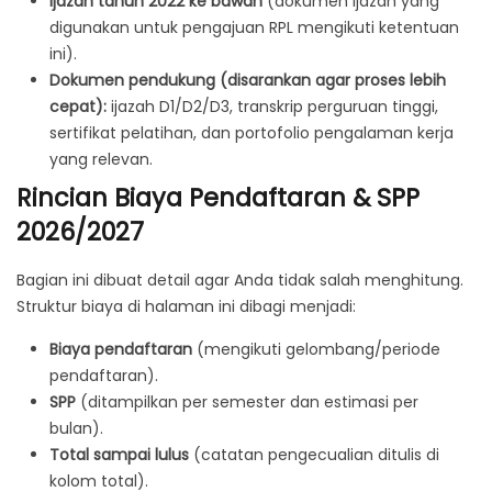
Ijazah tahun 2022 ke bawah
(dokumen ijazah yang
digunakan untuk pengajuan RPL mengikuti ketentuan
ini).
Dokumen pendukung (disarankan agar proses lebih
cepat):
ijazah D1/D2/D3, transkrip perguruan tinggi,
sertifikat pelatihan, dan portofolio pengalaman kerja
yang relevan.
Rincian Biaya Pendaftaran & SPP
2026/2027
Bagian ini dibuat detail agar Anda tidak salah menghitung.
Struktur biaya di halaman ini dibagi menjadi:
Biaya pendaftaran
(mengikuti gelombang/periode
pendaftaran).
SPP
(ditampilkan per semester dan estimasi per
bulan).
Total sampai lulus
(catatan pengecualian ditulis di
kolom total).