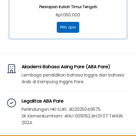
Program
Pro
Persiapan Kuliah Timur Tengah
ini
ini
Rp
1.050.000
memiliki
memi
Program
beberapa
beb
Pilih opsi
ini
varian.
vari
memiliki
Pilihan
Pili
beberapa
ini
ini
varian.
dapat
dap
Pilihan
diambil
dia
ini
Akademi Bahasa Asing Pare (ABA Pare)
di
di
dapat
Lembaga pendidikan bahasa Inggris dan bahasa
halaman
hal
diambil
Arab di Kampung Inggris Pare.
program
pro
di
halaman
Legalitas ABA Pare
program
Perlindungan HKI DJKI: JID2025049575.
SK Kemenkumham: AHU-0010152.AH.01.07.TAHUN
2024.