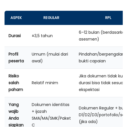
ASPEK
REGULAR
RPL
6–12 bulan (berdasarka
Durasi
±3,5 tahun
asesmen)
Profil
Umum (mulai dari
Pindahan/berpengalam
peserta
awal)
bukti capaian
Risiko
Jika dokumen tidak kuat
salah
Relatif minim
durasi bisa tidak sesuai
paham
ekspektasi
Yang
Dokumen identitas
Dokumen Regular + bukt
wajib
+ ijazah
D1/D2/D3/portofolio/sert
Anda
SMA/MA/SMK/Paket
(jika ada)
siapkan
C