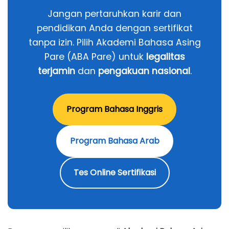
Jangan pertaruhkan karir dan
pendidikan Anda dengan sertifikat
tanpa izin. Pilih Akademi Bahasa Asing
Pare (ABA Pare) untuk
legalitas
terjamin
dan
pengakuan nasional
.
Program Bahasa Inggris
Program Bahasa Arab
Tes Online Sertifikasi