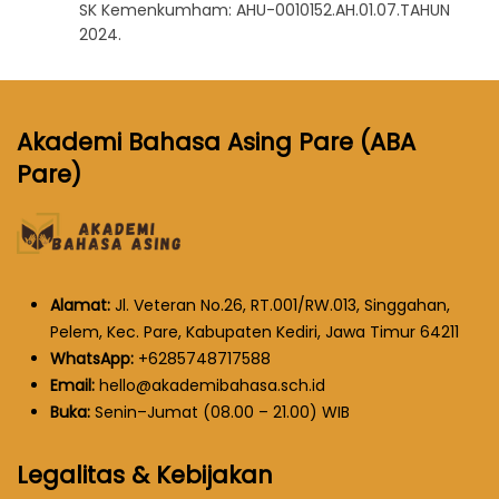
SK Kemenkumham: AHU-0010152.AH.01.07.TAHUN
2024.
Akademi Bahasa Asing Pare (ABA
Pare)
Alamat:
Jl. Veteran No.26, RT.001/RW.013, Singgahan,
Pelem, Kec. Pare, Kabupaten Kediri, Jawa Timur 64211
WhatsApp:
+6285748717588
Email:
hello@akademibahasa.sch.id
Buka:
Senin–Jumat (08.00 – 21.00) WIB
Legalitas & Kebijakan