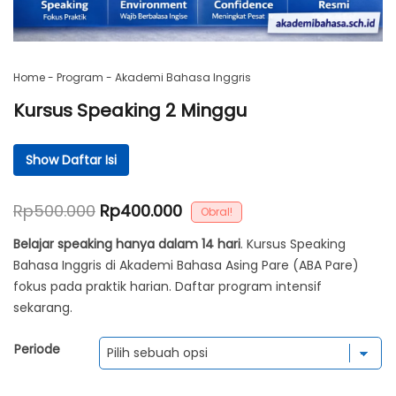
Home
-
Program
-
Akademi Bahasa Inggris
Kursus Speaking 2 Minggu
Show Daftar Isi
Daftar Isi
Harga
Harga
Rp
500.000
Rp
400.000
Ringkasan Program Speaking Intensif
Obral!
aslinya
saat
Mengapa Harus Mengambil Kursus Speaking 2 Minggu?
Belajar speaking hanya dalam 14 hari
. Kursus Speaking
adalah:
ini
Bahasa Inggris di Akademi Bahasa Asing Pare (ABA Pare)
Jadwal & Materi: Fokus pada Praktik Nyata
fokus pada praktik harian. Daftar program intensif
Rp500.000.
adalah:
Siapa Target Peserta Program Ini?
sekarang.
Rp400.000.
Biaya Investasi & Fasilitas
Periode
Harga Paket: Rp 400.000,- (14 Hari)
Jadwal & Cara Daftar