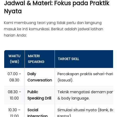
Jadwal & Materi: Fokus pada Praktik
Nyata
Kami membuang teori yang tidak perlu dan langsung
masuk ke inti komunikasi. Berikut adalah jadwal latihan
harian Anda:
WAKTU
MATERI
TARGET SKILL
(WIB)
SPEAKING
07.00 –
Daily
Percakapan praktis sehari-hari
08.30
Conversation
(kasual).
08.30 –
Public
Teknik mengatasi demam pang
10.00
Speaking Drill
& body language.
10.30 –
Social
Simulasi situasi nyata (Bank, Ban
12.00
Interaction
Kantor).