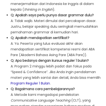
menerjemahkan dari Indonesia ke Inggris di dalam
kepala (
thinking in English
).
Q: Apakah saya perlu punya dasar grammar dulu?
A: Tidak wajib. Materi dimulai dari percakapan dasar.
Justru, belajar speaking dulu seringkali memudahkan
pemahaman grammar di kemudian hari.
Q: Apakah mendapatkan sertifikat?
A: Ya. Peserta yang lulus evaluasi akhir akan
mendapatkan sertifikat kompetensi resmi dari ABA
Pare (Akademi Bahasa Asing Pare (ABA Pare)).
Q: Apa bedanya dengan kursus reguler 1 bulan?
A: Program 2 minggu lebih padat dan fokus pada
“Speed & Confidence”. Jika Anda ingin pendalaman
materi yang lebih santai dan detail, Anda bisa memilih
Program Reguler 1 Bulan
.
Q: Bagaimana cara pembelajarannya?
A: Metode kami mengadopsi pendekatan
Communicative Language Teaching
(CLT), yang
merupakan standar pengajaran bahasa modern di