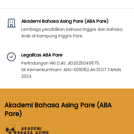
ini
ini
varian.
dapat
dap
Pilihan
diambil
dia
ini
Akademi Bahasa Asing Pare (ABA Pare)
di
di
dapat
Lembaga pendidikan bahasa Inggris dan bahasa
halaman
hal
diambil
Arab di Kampung Inggris Pare.
program
pro
di
halaman
Legalitas ABA Pare
program
Perlindungan HKI DJKI: JID2025049575.
SK Kemenkumham: AHU-0010152.AH.01.07.TAHUN
2024.
Akademi Bahasa Asing Pare (ABA
Pare)