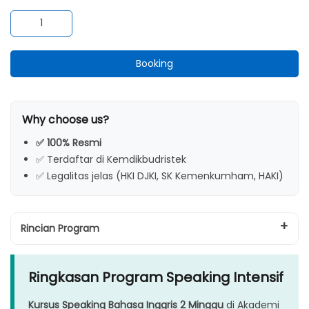
FAQ – Kursus Speaking Cepat 2 Minggu
Kuantitas
Ambil Langkah Berani Sekarang!
Kursus
Speaking
Booking
2
Minggu
Why choose us?
✅ 100% Resmi
✅ Terdaftar di Kemdikbudristek
✅ Legalitas jelas (HKI DJKI, SK Kemenkumham, HAKI)
Rincian Program
Ringkasan Program Speaking Intensif
Kursus Speaking Bahasa Inggris 2 Minggu
di Akademi