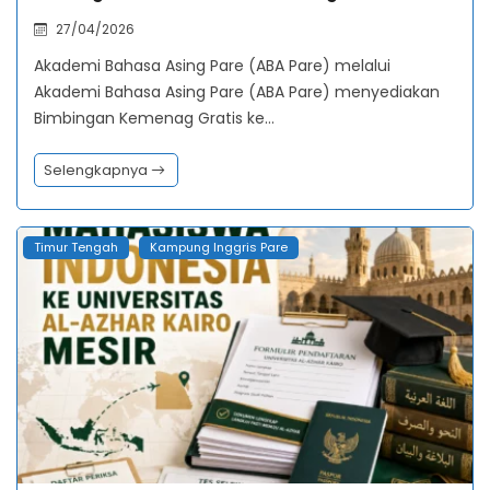
27/04/2026
Akademi Bahasa Asing Pare (ABA Pare) melalui
Akademi Bahasa Asing Pare (ABA Pare) menyediakan
Bimbingan Kemenag Gratis ke…
Selengkapnya
Timur Tengah
Kampung Inggris Pare