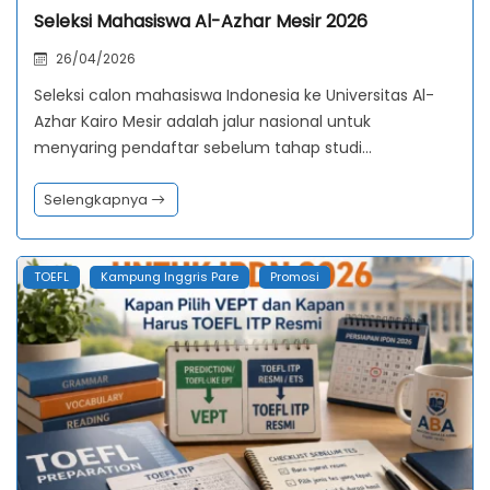
Seleksi Mahasiswa Al-Azhar Mesir 2026
26/04/2026
Seleksi calon mahasiswa Indonesia ke Universitas Al-
Azhar Kairo Mesir adalah jalur nasional untuk
menyaring pendaftar sebelum tahap studi…
Selengkapnya
TOEFL
Kampung Inggris Pare
Promosi