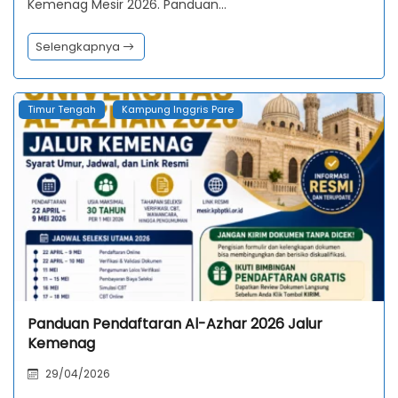
Kemenag Mesir 2026. Panduan…
Selengkapnya
Timur Tengah
Kampung Inggris Pare
Panduan Pendaftaran Al-Azhar 2026 Jalur
Kemenag
29/04/2026