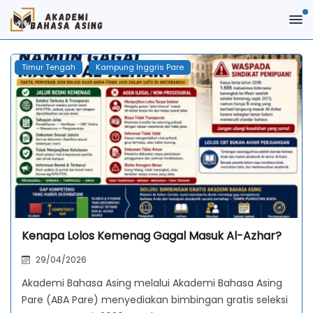
Timur Tengah
Kampung Inggris Pare
Kenapa Lolos Kemenag Gagal Masuk Al-Azhar?
29/04/2026
Akademi Bahasa Asing melalui Akademi Bahasa Asing
Pare (ABA Pare) menyediakan bimbingan gratis seleksi