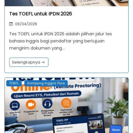
Tes TOEFL untuk IPDN 2026
06/04/2026
Tes TOEFL untuk IPDN 2026 adalah pilihan jalur tes
bahasa Inggris bagi pendaftar yang bertujuan
mengirim dokumen yang…
Selengkapnya
TOEFL
Kampung Inggris Pare