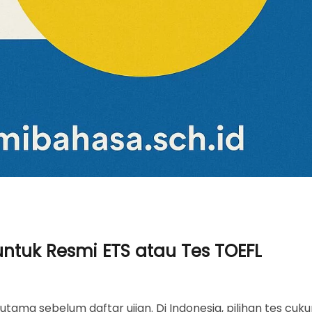
untuk Resmi ETS atau Tes TOEFL
 atau Tes TOEFL Gratis?
esia
a
tama sebelum daftar ujian. Di Indonesia, pilihan tes cuk