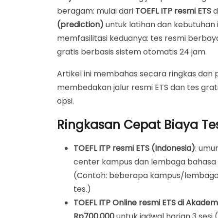
1. TOEFL iBT – Tes Internasional Paling Mah
beragam: mulai dari
TOEFL ITP resmi ETS
d
(prediction)
untuk latihan dan kebutuhan 
2. TOEFL ITP Resmi ETS – Paling Populer di
memfasilitasi keduanya: tes resmi berba
3. TOEFL Prediction & Tes TOEFL Gratis (N
gratis berbasis sistem otomatis 24 jam.
Biaya Tes TOEFL ITP Resmi ETS di Akademi
Artikel ini membahas secara ringkas dan 
Rentang Biaya Tes TOEFL ITP Resmi di Ak
membedakan jalur resmi ETS dan tes grat
Apa Saja yang Termasuk dalam Biaya Tes 
opsi.
Biaya Tes TOEFL Prediction & Tes TOEFL G
Ringkasan Cepat Biaya Tes
1. Simulasi Tes TOEFL Online Gratis (Predic
TOEFL ITP resmi ETS (Indonesia)
: umu
2. Tes TOEFL Gratis via Akademi Bahasa A
center kampus dan lembaga bahasa 
Biaya Tes TOEFL: Kapan Harus Resmi ETS, 
(Contoh: beberapa kampus/lembaga 
Pilih TOEFL ITP Resmi ETS Jika:
tes.)
TOEFL ITP Online resmi ETS di Akadem
Pilih TOEFL Prediction / Tes TOEFL Gratis Ji
Rp700.000
untuk jadwal harian 3 sesi