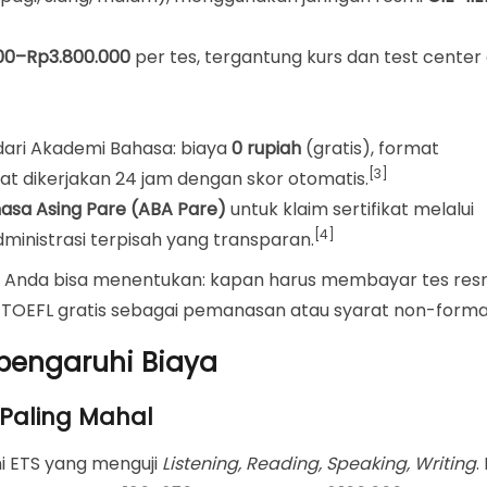
Mengorbankan Legalitas)
000–Rp3.800.000
per tes, tergantung kurs dan test center 
FL ITP Resmi ETS
ari Akademi Bahasa: biaya
0 rupiah
(gratis), format
[3]
pat dikerjakan 24 jam dengan skor otomatis.
asa Asing Pare (ABA Pare)
untuk klaim sertifikat melalui
[4]
inistrasi terpisah yang transparan.
 Anda bisa menentukan: kapan harus membayar tes res
TOEFL gratis sebagai pemanasan atau syarat non-forma
pengaruhi Biaya
l Paling Mahal
i ETS yang menguji
Listening, Reading, Speaking, Writing
.