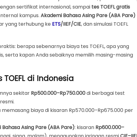
al
engan sertifikat internasional, sampai
tes TOEFL gratis
internal kampus.
Akademi Bahasa Asing Pare (ABA Pare)
 Indonesia
yar yang terhubung ke
ETS
/IIEF/CIE
, dan simulasi TOEFL
on-ETS)
 Bahasa Asing Pare (ABA Pare)
praktis: berapa sebenarnya biaya tes TOEFL, apa yang
ademi Bahasa
is, serta kapan Anda sebaiknya memilih masing-masing
TOEFL ITP?
ratis di Akademi Bahasa
 TOEFL di Indonesia
tion)
mnya sekitar
Rp500.000–Rp750.000
di berbagai test
sing Pare (ABA Pare) + Sertifikat Akademi Bahasa
resmi.
Kapan Cukup Prediction?
memasang biaya di kisaran Rp570.000–Rp675.000 per
i Bahasa Asing Pare (ABA Pare)
: kisaran
Rp600.000–
ka:
 (pagi, siang, malam), menggunakan jaringan resmi
CIE–IIE