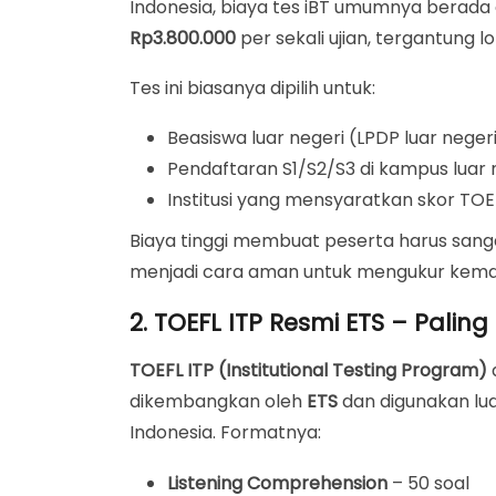
Indonesia, biaya tes iBT umumnya berada 
Rp3.800.000
per sekali ujian, tergantung l
Tes ini biasanya dipilih untuk:
Beasiswa luar negeri (LPDP luar negeri,
Pendaftaran S1/S2/S3 di kampus luar 
Institusi yang mensyaratkan skor TOEF
Biaya tinggi membuat peserta harus sangat s
menjadi cara aman untuk mengukur kema
2. TOEFL ITP Resmi ETS – Paling
TOEFL ITP (Institutional Testing Program)
dikembangkan oleh
ETS
dan digunakan lua
Indonesia. Formatnya:
Listening Comprehension
– 50 soal