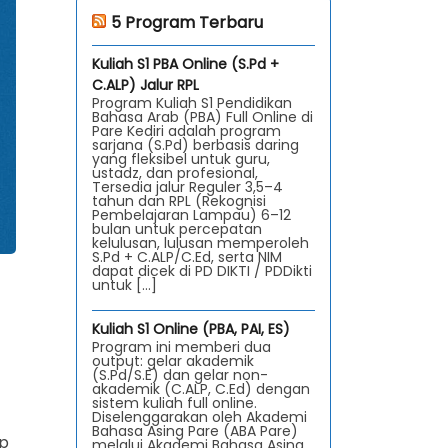
5 Program Terbaru
Kuliah S1 PBA Online (S.Pd +
C.ALP) Jalur RPL
Program Kuliah S1 Pendidikan
Bahasa Arab (PBA) Full Online di
Pare Kediri adalah program
sarjana (S.Pd) berbasis daring
yang fleksibel untuk guru,
ustadz, dan profesional,
Tersedia jalur Reguler 3,5–4
tahun dan RPL (Rekognisi
Pembelajaran Lampau) 6–12
bulan untuk percepatan
kelulusan, lulusan memperoleh
S.Pd + C.ALP/C.Ed, serta NIM
dapat dicek di PD DIKTI / PDDikti
untuk […]
Kuliah S1 Online (PBA, PAI, ES)
Program ini memberi dua
output: gelar akademik
(S.Pd/S.E) dan gelar non-
akademik (C.ALP, C.Ed) dengan
sistem kuliah full online.
Diselenggarakan oleh Akademi
Bahasa Asing Pare (ABA Pare)
up
melalui Akademi Bahasa Asing