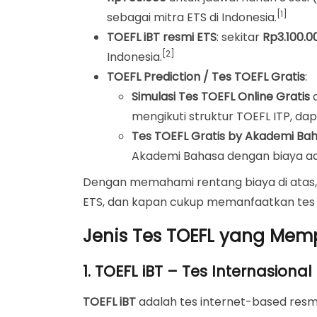
Tips Menghemat Biaya Tes TOEFL (Tanpa 
[1]
sebagai mitra ETS di Indonesia.
FAQ – Biaya Tes TOEFL
TOEFL iBT resmi ETS
: sekitar
Rp3.100.
Mulai dari Tes TOEFL Gratis, Lanjut ke TOE
[2]
Indonesia.
TOEFL Prediction / Tes TOEFL Gratis
:
Simulasi Tes TOEFL Online Gratis
d
mengikuti struktur TOEFL ITP, da
Tes TOEFL Gratis by Akademi Bah
Akademi Bahasa dengan biaya adm
Dengan memahami rentang biaya di atas,
ETS, dan kapan cukup memanfaatkan tes 
Jenis Tes TOEFL yang Mem
1. TOEFL iBT – Tes Internasiona
TOEFL iBT
adalah tes internet-based resm