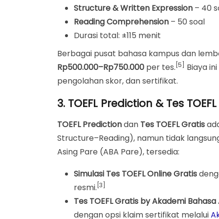
Structure & Written Expression
– 40 s
Reading Comprehension
– 50 soal
Durasi total: ±115 menit
Berbagai pusat bahasa kampus dan lem
[5]
Rp500.000–Rp750.000
per tes.
Biaya in
pengolahan skor, dan sertifikat.
3. TOEFL Prediction & Tes TOEFL
TOEFL Prediction
dan
Tes TOEFL Gratis
ada
Structure–Reading), namun tidak langsung
Asing Pare (ABA Pare), tersedia:
Simulasi Tes TOEFL Online Gratis
denga
[3]
resmi.
Tes TOEFL Gratis by Akademi Bahasa 
dengan opsi klaim sertifikat melalui
A