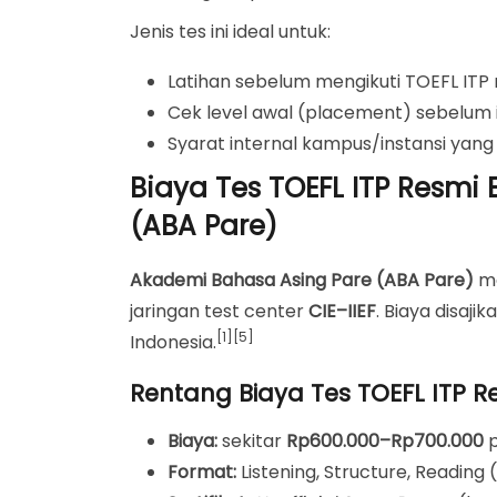
Jenis tes ini ideal untuk:
Latihan sebelum mengikuti TOEFL ITP 
Cek level awal (placement) sebelum ik
Syarat internal kampus/instansi yan
Biaya Tes TOEFL ITP Resmi
(ABA Pare)
Akademi Bahasa Asing Pare (ABA Pare)
me
jaringan test center
CIE–IIEF
. Biaya disaj
[1][5]
Indonesia.
Rentang Biaya Tes TOEFL ITP 
Biaya:
sekitar
Rp600.000–Rp700.000
p
Format:
Listening, Structure, Reading 