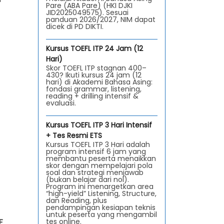
Pare (ABA Pare) (HKI DJKI
JID2025049575). Sesuai
panduan 2026/2027, NIM dapat
dicek di PD DIKTI.
Kursus TOEFL ITP 24 Jam (12
Hari)
Skor TOEFL ITP stagnan 400–
430? Ikuti kursus 24 jam (12
hari) di Akademi Bahasa Asing:
fondasi grammar, listening,
reading + drilling intensif &
evaluasi.
Kursus TOEFL ITP 3 Hari Intensif
+ Tes Resmi ETS
Kursus TOEFL ITP 3 Hari adalah
program intensif 6 jam yang
membantu peserta menaikkan
skor dengan mempelajari pola
soal dan strategi menjawab
(bukan belajar dari nol).
Program ini menargetkan area
“high-yield” Listening, Structure,
dan Reading, plus
pendampingan kesiapan teknis
untuk peserta yang mengambil
F
tes online.