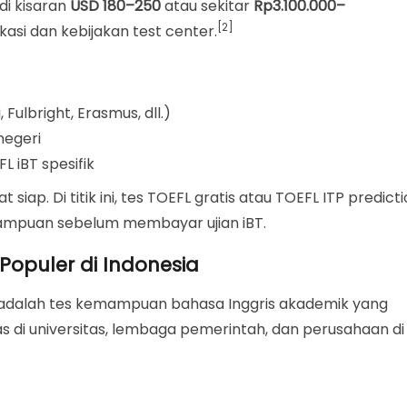
di kisaran
USD 180–250
atau sekitar
Rp3.100.000–
[2]
okasi dan kebijakan test center.
 Fulbright, Erasmus, dll.)
negeri
L iBT spesifik
iap. Di titik ini, tes TOEFL gratis atau TOEFL ITP predict
mpuan sebelum membayar ujian iBT.
 Populer di Indonesia
adalah tes kemampuan bahasa Inggris akademik yang
s di universitas, lembaga pemerintah, dan perusahaan di