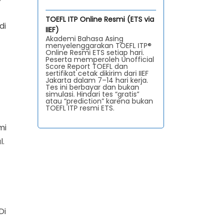
TOEFL ITP Online Resmi (ETS via
di
IIEF)
Akademi Bahasa Asing
menyelenggarakan TOEFL ITP®
Online Resmi ETS setiap hari.
Peserta memperoleh Unofficial
Score Report TOEFL dan
sertifikat cetak dikirim dari IIEF
Jakarta dalam 7–14 hari kerja.
Tes ini berbayar dan bukan
simulasi. Hindari tes “gratis”
atau “prediction” karena bukan
TOEFL ITP resmi ETS.
mi
l.
 Di