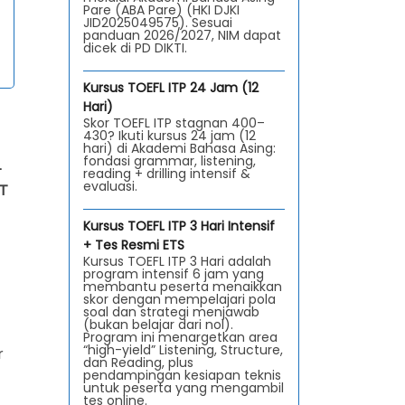
Pare (ABA Pare) (HKI DJKI
JID2025049575). Sesuai
panduan 2026/2027, NIM dapat
dicek di PD DIKTI.
Kursus TOEFL ITP 24 Jam (12
Hari)
Skor TOEFL ITP stagnan 400–
430? Ikuti kursus 24 jam (12
hari) di Akademi Bahasa Asing:
fondasi grammar, listening,
L
reading + drilling intensif &
evaluasi.
BT
Kursus TOEFL ITP 3 Hari Intensif
+ Tes Resmi ETS
Kursus TOEFL ITP 3 Hari adalah
program intensif 6 jam yang
membantu peserta menaikkan
skor dengan mempelajari pola
soal dan strategi menjawab
(bukan belajar dari nol).
Program ini menargetkan area
“high-yield” Listening, Structure,
r
dan Reading, plus
pendampingan kesiapan teknis
untuk peserta yang mengambil
tes online.