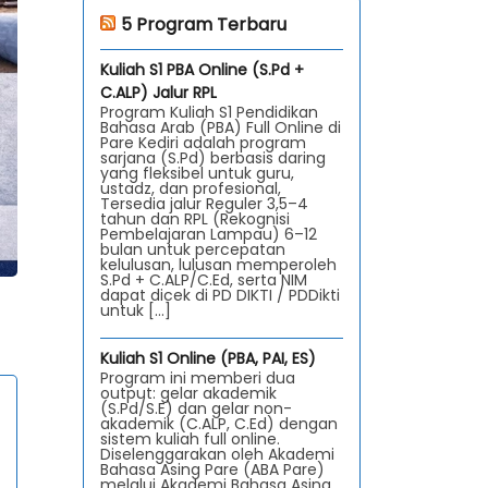
5 Program Terbaru
Kuliah S1 PBA Online (S.Pd +
C.ALP) Jalur RPL
Program Kuliah S1 Pendidikan
Bahasa Arab (PBA) Full Online di
Pare Kediri adalah program
sarjana (S.Pd) berbasis daring
yang fleksibel untuk guru,
ustadz, dan profesional,
Tersedia jalur Reguler 3,5–4
tahun dan RPL (Rekognisi
Pembelajaran Lampau) 6–12
bulan untuk percepatan
kelulusan, lulusan memperoleh
S.Pd + C.ALP/C.Ed, serta NIM
dapat dicek di PD DIKTI / PDDikti
untuk […]
Kuliah S1 Online (PBA, PAI, ES)
Program ini memberi dua
output: gelar akademik
(S.Pd/S.E) dan gelar non-
akademik (C.ALP, C.Ed) dengan
sistem kuliah full online.
Diselenggarakan oleh Akademi
Bahasa Asing Pare (ABA Pare)
melalui Akademi Bahasa Asing