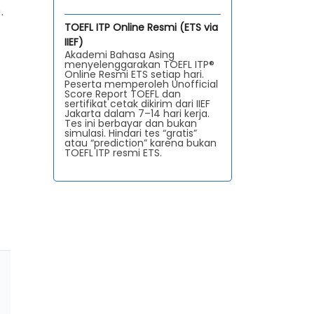
.
TOEFL ITP Online Resmi (ETS via
IIEF)
Akademi Bahasa Asing
menyelenggarakan TOEFL ITP®
Online Resmi ETS setiap hari.
Peserta memperoleh Unofficial
Score Report TOEFL dan
sertifikat cetak dikirim dari IIEF
Jakarta dalam 7–14 hari kerja.
Tes ini berbayar dan bukan
simulasi. Hindari tes “gratis”
atau “prediction” karena bukan
TOEFL ITP resmi ETS.