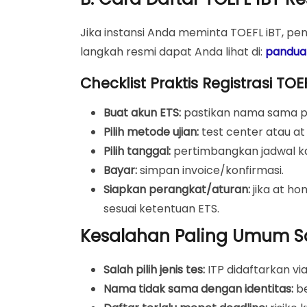
Jika instansi Anda meminta TOEFL iBT, pen
langkah resmi dapat Anda lihat di:
panduan
Checklist Praktis Registrasi TOE
Buat akun ETS:
pastikan nama sama pe
Pilih metode ujian:
test center atau at 
Pilih tanggal:
pertimbangkan jadwal ka
Bayar:
simpan invoice/konfirmasi.
Siapkan perangkat/aturan:
jika at ho
sesuai ketentuan ETS.
Kesalahan Paling Umum Sa
Salah pilih jenis tes:
ITP didaftarkan via
Nama tidak sama dengan identitas:
be