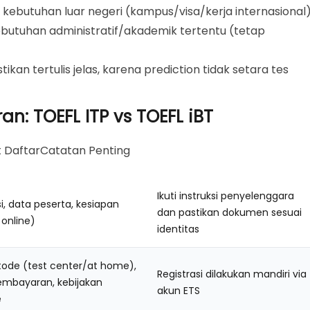
kebutuhan luar negeri (kampus/visa/kerja internasional)
ebutuhan administratif/akademik tertentu (tetap
tikan tertulis jelas, karena prediction tidak setara tes
n: TOEFL ITP vs TOEFL iBT
t DaftarCatatan Penting
Ikuti instruksi penyelenggara
i, data peserta, kesiapan
dan pastikan dokumen sesuai
a online)
identitas
ode (test center/at home),
Registrasi dilakukan mandiri via
embayaran, kebijakan
akun ETS
e