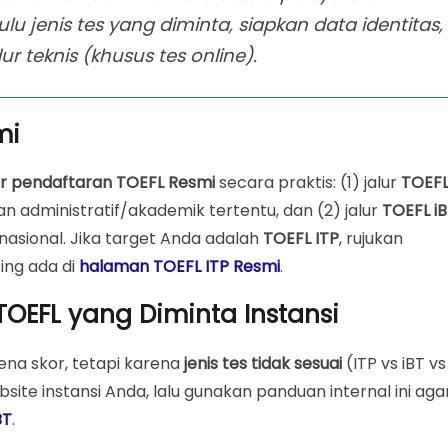
i Bahasa Asing
dulu jenis tes yang diminta, siapkan data identitas,
dur teknis (khusus tes online).
mi
ine)
ur pendaftaran TOEFL Resmi
secara praktis: (1) jalur
TOEF
 administratif/akademik tertentu, dan (2) jalur
TOEFL i
a ETS)
nasional. Jika target Anda adalah
TOEFL ITP
, rujukan
ing ada di
halaman TOEFL ITP Resmi
.
TOEFL yang Diminta Instansi
L Resmi
han)
ena skor, tetapi karena
jenis tes tidak sesuai
(ITP vs iBT vs
site instansi Anda, lalu gunakan panduan internal ini aga
BT
.