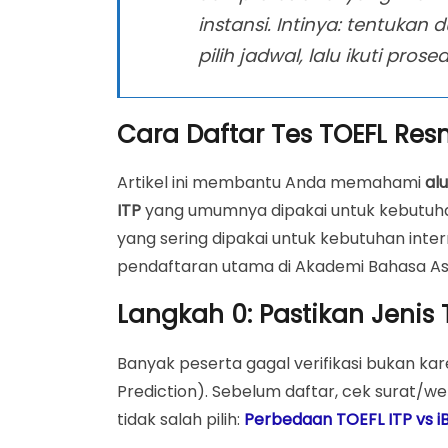
A. Cara Daftar TOEFL ITP Resmi di Akadem
instansi. Intinya: tentukan 
pilih jadwal, lalu ikuti prose
1) Pilih Jadwal & Sesi (Kuota Dinamis)
2) Isi Data Peserta (Wajib Akurat)
Cara Daftar Tes TOEFL Res
3) Administrasi & Konfirmasi
4) Readiness Check (Khusus TOEFL ITP Onl
Artikel ini membantu Anda memahami
al
5) Hari-H Ujian & Dokumen Hasil
ITP
yang umumnya dipakai untuk kebutuhan
B. Cara Daftar TOEFL iBT Resmi (Mandiri vi
yang sering dipakai untuk kebutuhan inter
pendaftaran utama di Akademi Bahasa As
Checklist Praktis Registrasi TOEFL iBT
Langkah 0: Pastikan Jenis 
Kesalahan Paling Umum Saat Daftar TOEF
Rekomendasi Jalur Cepat (Sesuai Kebutu
Banyak peserta gagal verifikasi bukan kar
FAQ – Cara Daftar Tes TOEFL Resmi
Prediction). Sebelum daftar, cek surat/web
tidak salah pilih:
Perbedaan TOEFL ITP vs i