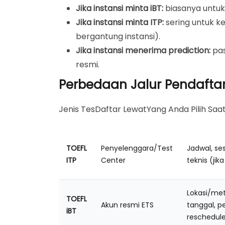
Jika instansi minta iBT:
biasanya untuk 
Jika instansi minta ITP:
sering untuk k
bergantung instansi).
Jika instansi menerima prediction:
pas
resmi.
Perbedaan Jalur Pendaftara
Jenis TesDaftar LewatYang Anda Pilih Saa
TOEFL
Penyelenggara/Test
Jadwal, ses
ITP
Center
teknis (jik
Lokasi/met
TOEFL
Akun resmi ETS
tanggal, p
iBT
reschedul