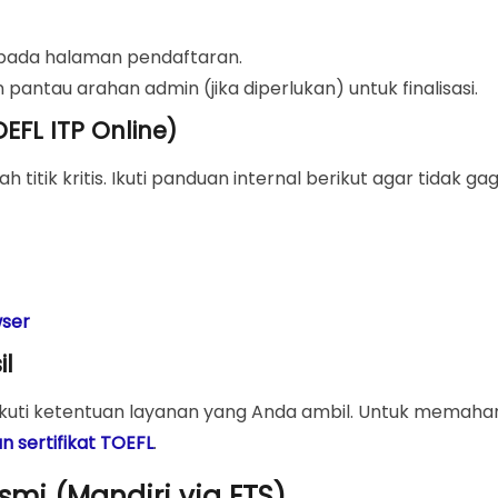
si pada halaman pendaftaran.
 pantau arahan admin (jika diperlukan) untuk finalisasi.
EFL ITP Online)
 titik kritis. Ikuti panduan internal berikut agar tidak gag
wser
il
gikuti ketentuan layanan yang Anda ambil. Untuk memaha
 sertifikat TOEFL
.
smi (Mandiri via ETS)