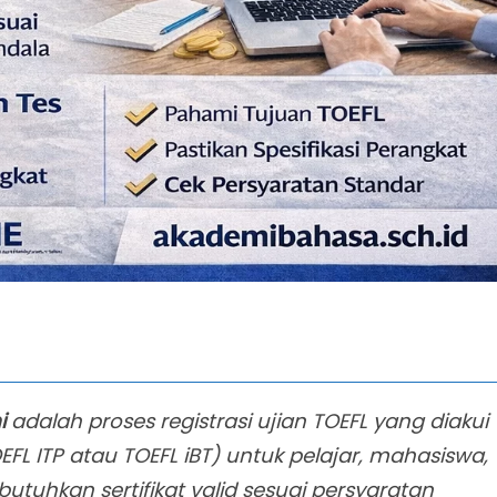
i
adalah proses registrasi ujian TOEFL yang diakui
nta Instansi
FL ITP atau TOEFL iBT) untuk pelajar, mahasiswa,
s TOEFL iBT
tuhkan sertifikat valid sesuai persyaratan