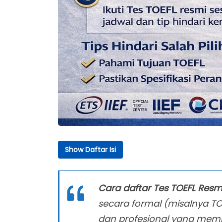
Show Daftar Isi
Daftar Isi
Cara Daftar Tes TOEFL Resmi
Cara daftar Tes TOEFL Resm
Langkah 0: Pastikan Jenis TOEFL yang Dimi
secara formal (misalnya TOE
Perbedaan Jalur Pendaftaran: TOEFL ITP v
dan profesional yang membu