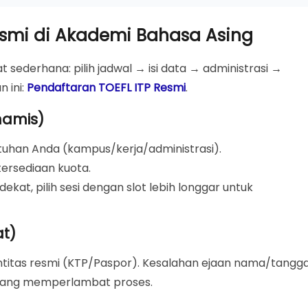
Resmi di Akademi Bahasa Asing
t sederhana: pilih jadwal → isi data → administrasi →
n ini:
Pendaftaran TOEFL ITP Resmi
.
inamis)
tuhan Anda (kampus/kerja/administrasi).
ersediaan kuota.
ekat, pilih sesi dengan slot lebih longgar untuk
at)
titas resmi (KTP/Paspor). Kesalahan ejaan nama/tangga
 yang memperlambat proses.