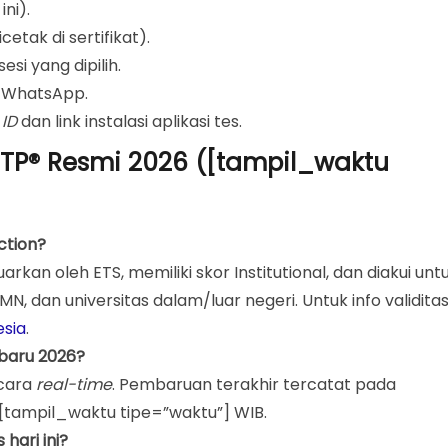
ini).
icetak di sertifikat).
si yang dipilih.
a WhatsApp.
 ID
dan link instalasi aplikasi tes.
 ITP® Resmi 2026 ([tampil_waktu
ction?
eluarkan oleh ETS, memiliki skor Institutional, dan diakui unt
, dan universitas dalam/luar negeri. Untuk info validitas
esia
.
rbaru 2026?
ecara
real-time
. Pembaruan terakhir tercatat pada
 [tampil_waktu tipe=”waktu”] WIB.
 hari ini?