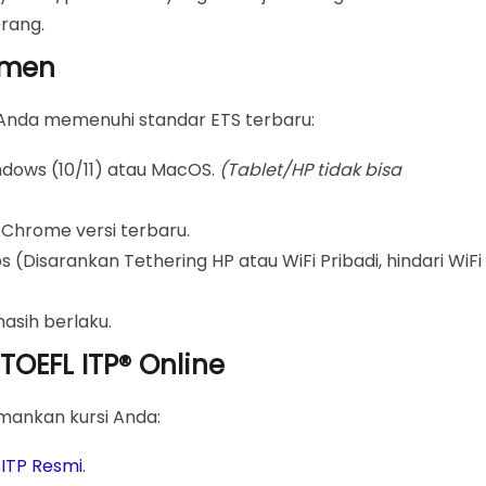
rang.
umen
Anda memenuhi standar ETS terbaru:
dows (10/11) atau MacOS.
(Tablet/HP tidak bisa
hrome versi terbaru.
s (Disarankan Tethering HP atau WiFi Pribadi, hindari WiFi
asih berlaku.
OEFL ITP® Online
mankan kursi Anda:
ITP Resmi
.