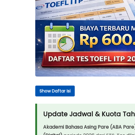
Show Daftar Isi
Daftar Isi
Update Jadwal & Kuota Tahun 2026: [tamp
Update Jadwal & Kuota Tahu
Mengapa Memilih Tes TOEFL ITP® Resmi di 
Akademi Bahasa Asing Pare (ABA Pare
Tabel Jadwal & Biaya Resmi (Update: [ta