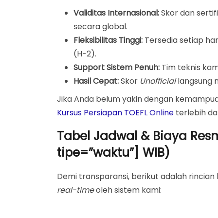
Validitas Internasional:
Skor dan sertif
secara global.
Fleksibilitas Tinggi:
Tersedia setiap hari
(H-2).
Support Sistem Penuh:
Tim teknis kam
Hasil Cepat:
Skor
Unofficial
langsung mu
Jika Anda belum yakin dengan kemampua
Kursus Persiapan TOEFL Online
terlebih d
Tabel Jadwal & Biaya Res
tipe=”waktu”] WIB)
Demi transparansi, berikut adalah rincian
real-time
oleh sistem kami: