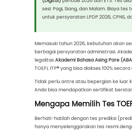
(Digital)
periode 2026 dari ETS. Tes dil
Tips Memilih Sesi Tes
sesi: Pagi, Siang, dan Malam. Biaya tes 
Persyaratan Teknis & Dokumen
untuk persyaratan LPDP 2026, CPNS, 
Panduan Pendaftaran Tes TOEFL ITP® Onli
FAQ – Informasi Tes TOEFL ITP® Resmi 202
Memasuki tahun 2026, kebutuhan akan ser
Amankan Kuota Anda Sekarang!
berbagai persyaratan administrasi. Akad
legalitas
Akademi Bahasa Asing Pare (ABA
TOEFL ITP® yang bisa diakses 100% secara
Tidak perlu antre atau bepergian ke luar
Anda bisa mendapatkan sertifikat berst
Mengapa Memilih Tes TOEFL
Berhati-hatilah dengan tes prediksi (predi
hanya menyelenggarakan tes resmi deng