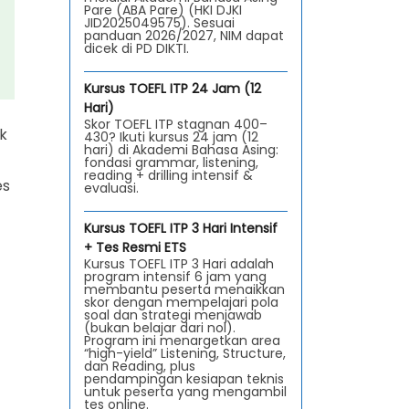
Pare (ABA Pare) (HKI DJKI
JID2025049575). Sesuai
panduan 2026/2027, NIM dapat
dicek di PD DIKTI.
Kursus TOEFL ITP 24 Jam (12
Hari)
Skor TOEFL ITP stagnan 400–
k
430? Ikuti kursus 24 jam (12
hari) di Akademi Bahasa Asing:
fondasi grammar, listening,
reading + drilling intensif &
es
evaluasi.
Kursus TOEFL ITP 3 Hari Intensif
+ Tes Resmi ETS
Kursus TOEFL ITP 3 Hari adalah
program intensif 6 jam yang
membantu peserta menaikkan
skor dengan mempelajari pola
soal dan strategi menjawab
(bukan belajar dari nol).
Program ini menargetkan area
“high-yield” Listening, Structure,
dan Reading, plus
pendampingan kesiapan teknis
untuk peserta yang mengambil
tes online.