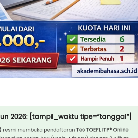
il_waktu tipe=”tanggal”]
n 2026: [tampil_waktu tipe=”tanggal”]
Sini?
)
resmi membuka pendaftaran
Tes TOEFL ITP® Online
mpil_waktu tipe=”waktu”] WIB)