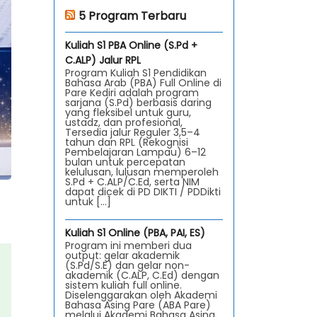
5 Program Terbaru
Kuliah S1 PBA Online (S.Pd +
C.ALP) Jalur RPL
Program Kuliah S1 Pendidikan
Bahasa Arab (PBA) Full Online di
Pare Kediri adalah program
sarjana (S.Pd) berbasis daring
yang fleksibel untuk guru,
ustadz, dan profesional,
Tersedia jalur Reguler 3,5–4
tahun dan RPL (Rekognisi
Pembelajaran Lampau) 6–12
bulan untuk percepatan
kelulusan, lulusan memperoleh
S.Pd + C.ALP/C.Ed, serta NIM
dapat dicek di PD DIKTI / PDDikti
untuk […]
Kuliah S1 Online (PBA, PAI, ES)
Program ini memberi dua
output: gelar akademik
(S.Pd/S.E) dan gelar non-
akademik (C.ALP, C.Ed) dengan
sistem kuliah full online.
Diselenggarakan oleh Akademi
Bahasa Asing Pare (ABA Pare)
melalui Akademi Bahasa Asing