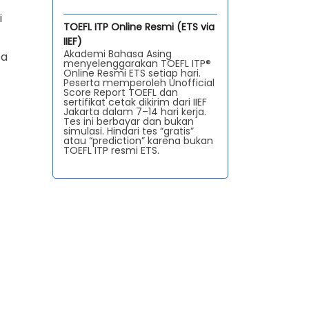
i
TOEFL ITP Online Resmi (ETS via
IIEF)
Akademi Bahasa Asing
sa
menyelenggarakan TOEFL ITP®
Online Resmi ETS setiap hari.
Peserta memperoleh Unofficial
Score Report TOEFL dan
sertifikat cetak dikirim dari IIEF
Jakarta dalam 7–14 hari kerja.
Tes ini berbayar dan bukan
simulasi. Hindari tes “gratis”
atau “prediction” karena bukan
TOEFL ITP resmi ETS.