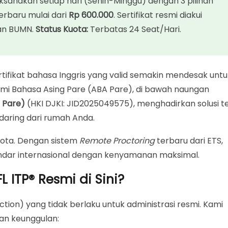
aksanakan setiap hari (Senin-Minggu) dengan 3 pilihan
terbaru mulai dari
Rp 600.000
. Sertifikat resmi diakui
dan BUMN.
Status Kuota:
Terbatas 24 Seat/Hari.
ne
6 ([tampil_waktu tipe=”tanggal”])
tifikat bahasa Inggris yang valid semakin mendesak untu
emi Bahasa Asing Pare (ABA Pare), di bawah naungan
 Pare)
(HKI DJKI: JID2025049575), menghadirkan solusi t
 daring dari rumah Anda.
 kota. Dengan sistem
Remote Proctoring
terbaru dari ETS,
andar internasional dengan kenyamanan maksimal.
 ITP® Resmi di Sini?
ction) yang tidak berlaku untuk administrasi resmi. Kami
an keunggulan: