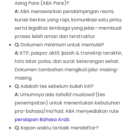
Asing Pare (ABA Pare)?
A:
ABA menawarkan pendampingan resmi,
kurasi berkas yang rapi, komunikasi satu pintu,
serta legalitas lembaga yang jelas—membuat
proses lebih aman dan terstruktur.
Q:
Dokumen minimum untuk memulai?
A:
KTP, paspor aktif, ijazah & transkrip terakhir,
foto latar polos, dan surat keterangan sehat.
Dokumen tambahan mengikuti jalur masing-
masing.
Q:
Adakah tes sebelum kuliah inti?
A:
Umumnya ada
tahdīd mustawā
(tes
penempatan) untuk menentukan kebutuhan
pra-bahasa/ma’had. ABA menyediakan rute
persiapan Bahasa Arab
.
Q:
Kapan waktu terbaik mendaftar?