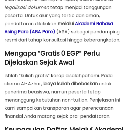
Legalitas & Kredibilitas Lembaga
legalisasi dokumen
tetap menjadi tanggungan
Perbedaan Biaya Kuliah (0 EGP) vs. Biaya Non-Tuition
peserta. Untuk alur yang tertib dan aman,
pendaftaran dilakukan
melalui
Akademi Bahasa
Yang Dibebaskan (Beasiswa)
Asing Pare (ABA Pare)
(ABA) sebagai pendamping
Yang Wajib Disiapkan Peserta
resmi dari tahap konsultasi hingga keberangkatan.
Jalur Resmi & Peran Akademi Bahasa Asing Pare
Mengapa “Gratis 0 EGP” Perlu
(ABA Pare)
Dijelaskan Sejak Awal
Langkah Pendaftaran 2025/2026 Melalui ABA
Persyaratan & Dokumen
Istilah “kuliah gratis” kerap disalahpahami. Pada
skema Al-Azhar,
biaya kuliah dibebaskan
untuk
Wajib
penerima beasiswa, namun peserta tetap
Opsional/Spesifik Skema
menanggung kebutuhan non-tuition. Penjelasan ini
Layanan Tambahan ABA: Legalisasi & Persiapan
kami sampaikan transparan agar perencanaan
Bahasa Arab
finansial Anda matang sejak pra-pendaftaran.
Estimasi Pos Biaya Non-Tuition (Panduan
Keunggulan Daftar Melalui Akademi