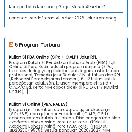
Kenapa Lolos Kemenag Gagal Masuk Al-Azhar?
Panduan Pendaftaran Al-Azhar 2026 Jalur Kemenag
5 Program Terbaru
Kuliah S1 PBA Online (S.Pd + C.ALP) Jalur RPL
Program Kuliah S1 Pendidikan Bahasa Arab (PBA) Full
Online di Pare Kediri adalah program sarjana (S.Pd)
berbasis daring yang fleksibel untuk guru, ustadz, dan
profesional, Tersedia jalur Reguler 3,5–4 tahun dan RPL
(Rekognisi Pembelajaran Lampau) 6–12 bulan untuk
percepatan kelulusan, lulusan memperoleh S.Pd +
C.ALP/C.Ed, serta NIM dapat dicek di PD DIKTI / PDDikti
untuk […]
Kuliah S1 Online (PBA, PAI, ES)
Program ini memberi dua output: gelar akademik
(S.Pd/S.E) dan gelar non-akademik (C.ALP, C.Ed)
dengan sistem kuliah full online. Diselenggarakan oleh
Akademi Bahasa Asing Pare (ABA Pare) melalui
Akademi Bahasa Asing Pare (ABA Pare) (HKI DJKI
JID2025049575). Sesuai panduan 2026/2027, NIM