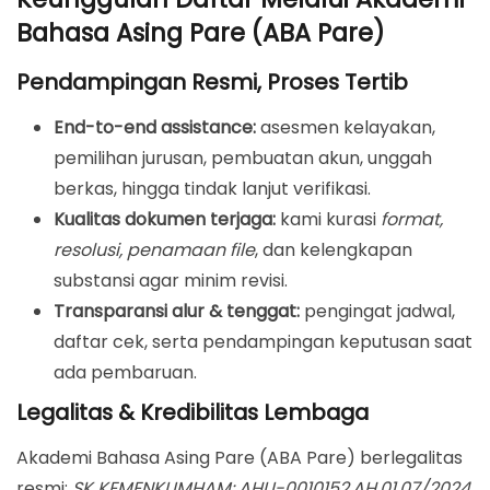
Perencanaan)
Bahasa Asing Pare (ABA Pare)
Anti-Penipuan: Prinsip Keamanan Berkas &
Pembayaran
Pendampingan Resmi, Proses Tertib
Strategi Lolos: Rekomendasi Akademik
End-to-end assistance:
asesmen kelayakan,
Rujukan Kampus & Artikel Terkait
pemilihan jurusan, pembuatan akun, unggah
berkas, hingga tindak lanjut verifikasi.
FAQ – Kuliah Gratis Al-Azhar 2025/2026
Kualitas dokumen terjaga:
kami kurasi
format,
Daftar Sekarang!
resolusi, penamaan file
, dan kelengkapan
substansi agar minim revisi.
Transparansi alur & tenggat:
pengingat jadwal,
daftar cek, serta pendampingan keputusan saat
ada pembaruan.
Legalitas & Kredibilitas Lembaga
Akademi Bahasa Asing Pare (ABA Pare) berlegalitas
resmi:
SK KEMENKUMHAM: AHU-0010152.AH.01.07/2024
,