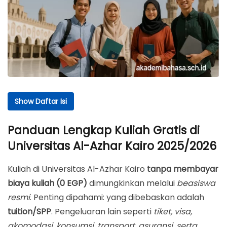
Show Daftar Isi
Daftar Isi
Panduan Lengkap Kuliah Gratis di
Panduan Lengkap Kuliah Gratis di Universitas Al-
Universitas Al-Azhar Kairo 2025/2026
Azhar Kairo 2025/2026
Mengapa “Gratis 0 EGP” Perlu Dijelaskan Sejak Awal
Kuliah di Universitas Al-Azhar Kairo
tanpa membayar
Keunggulan Daftar Melalui Akademi Bahasa Asing
biaya kuliah (0 EGP)
dimungkinkan melalui
beasiswa
Pare (ABA Pare)
resmi
. Penting dipahami: yang dibebaskan adalah
tuition/SPP
. Pengeluaran lain seperti
tiket, visa,
Pendampingan Resmi, Proses Tertib
akomodasi, konsumsi, transport, asuransi, serta