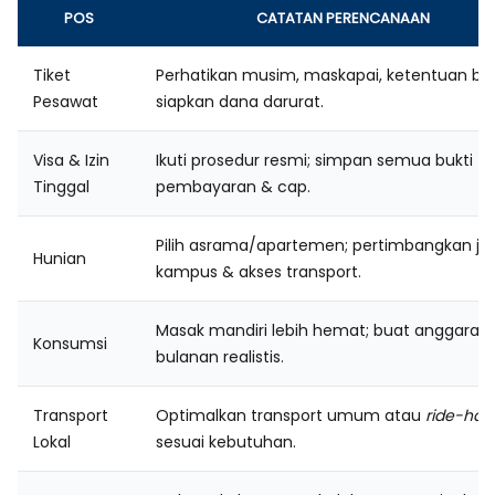
POS
CATATAN PERENCANAAN
Tiket
Perhatikan musim, maskapai, ketentuan bag
Pesawat
siapkan dana darurat.
Visa & Izin
Ikuti prosedur resmi; simpan semua bukti
Tinggal
pembayaran & cap.
Pilih asrama/apartemen; pertimbangkan ja
Hunian
kampus & akses transport.
Masak mandiri lebih hemat; buat anggaran
Konsumsi
bulanan realistis.
Transport
Optimalkan transport umum atau
ride-hail
Lokal
sesuai kebutuhan.