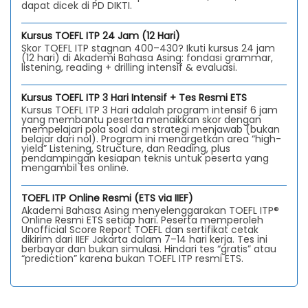
dapat dicek di PD DIKTI.
Kursus TOEFL ITP 24 Jam (12 Hari)
Skor TOEFL ITP stagnan 400–430? Ikuti kursus 24 jam
(12 hari) di Akademi Bahasa Asing: fondasi grammar,
listening, reading + drilling intensif & evaluasi.
Kursus TOEFL ITP 3 Hari Intensif + Tes Resmi ETS
Kursus TOEFL ITP 3 Hari adalah program intensif 6 jam
yang membantu peserta menaikkan skor dengan
mempelajari pola soal dan strategi menjawab (bukan
belajar dari nol). Program ini menargetkan area “high-
yield” Listening, Structure, dan Reading, plus
pendampingan kesiapan teknis untuk peserta yang
mengambil tes online.
TOEFL ITP Online Resmi (ETS via IIEF)
Akademi Bahasa Asing menyelenggarakan TOEFL ITP®
Online Resmi ETS setiap hari. Peserta memperoleh
Unofficial Score Report TOEFL dan sertifikat cetak
dikirim dari IIEF Jakarta dalam 7–14 hari kerja. Tes ini
berbayar dan bukan simulasi. Hindari tes “gratis” atau
“prediction” karena bukan TOEFL ITP resmi ETS.