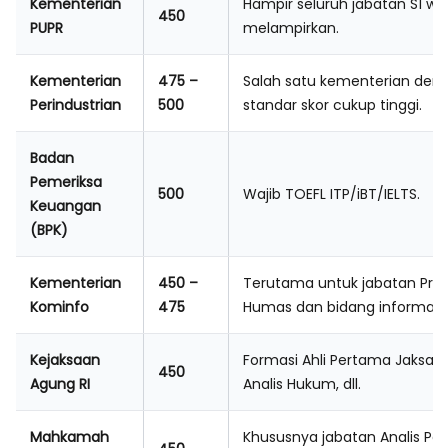
Kementerian
Hampir seluruh jabatan S1 waj
450
PUPR
melampirkan.
Kementerian
475 –
Salah satu kementerian den
Perindustrian
500
standar skor cukup tinggi.
Badan
Pemeriksa
500
Wajib TOEFL ITP/iBT/IELTS.
Keuangan
(BPK)
Kementerian
450 –
Terutama untuk jabatan Pra
Kominfo
475
Humas dan bidang informatik
Kejaksaan
Formasi Ahli Pertama Jaksa,
450
Agung RI
Analis Hukum, dll.
Mahkamah
Khususnya jabatan Analis Per