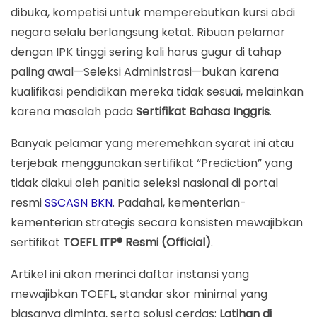
ITP?
dibuka, kompetisi untuk memperebutkan kursi abdi
Daftar Instansi Wajib TOEFL ITP & Skor Minimal
negara selalu berlangsung ketat. Ribuan pelamar
(Update Terbaru)
dengan IPK tinggi sering kali harus gugur di tahap
paling awal—Seleksi Administrasi—bukan karena
Strategi Lulus: Jangan Asal Tes!
kualifikasi pendidikan mereka tidak sesuai, melainkan
Langkah 1: Persiapan Matang di Akademi Bahasa
karena masalah pada
Sertifikat Bahasa Inggris
.
Asing Pare (ABA Pare)
Banyak pelamar yang meremehkan syarat ini atau
Langkah 2: Tes Resmi di Akademi Bahasa Asing
terjebak menggunakan sertifikat “Prediction” yang
Bahaya Sertifikat Prediction untuk CPNS
tidak diakui oleh panitia seleksi nasional di portal
FAQ – Syarat TOEFL CPNS
resmi
SSCASN BKN
. Padahal, kementerian-
kementerian strategis secara konsisten mewajibkan
Amankan Tiket Seleksi Administrasi Anda
sertifikat
TOEFL ITP® Resmi (Official)
.
Artikel ini akan merinci daftar instansi yang
mewajibkan TOEFL, standar skor minimal yang
biasanya diminta, serta solusi cerdas:
Latihan di