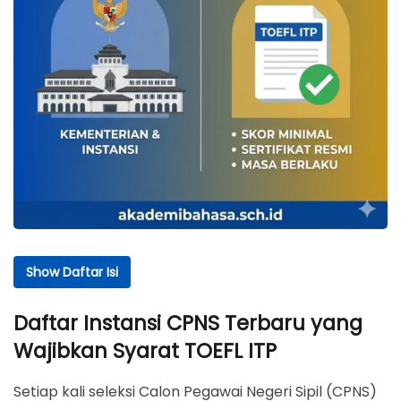
Show Daftar Isi
Daftar Isi
Daftar Instansi CPNS Terbaru yang
Daftar Instansi CPNS Terbaru yang Wajibkan Syarat
Wajibkan Syarat TOEFL ITP
TOEFL ITP
Mengapa Instansi Pemerintah Mewajibkan TOEFL
Setiap kali seleksi Calon Pegawai Negeri Sipil (CPNS)