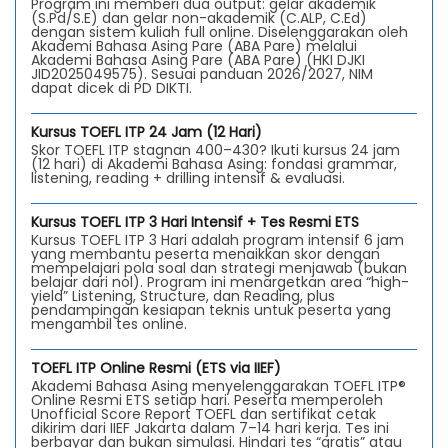
Program ini memberi dua output: gelar akademik
(S.Pd/S.E) dan gelar non-akademik (C.ALP, C.Ed)
dengan sistem kuliah full online. Diselenggarakan oleh
Akademi Bahasa Asing Pare (ABA Pare) melalui
Akademi Bahasa Asing Pare (ABA Pare) (HKI DJKI
JID2025049575). Sesuai panduan 2026/2027, NIM
dapat dicek di PD DIKTI.
Kursus TOEFL ITP 24 Jam (12 Hari)
Skor TOEFL ITP stagnan 400–430? Ikuti kursus 24 jam
(12 hari) di Akademi Bahasa Asing: fondasi grammar,
listening, reading + drilling intensif & evaluasi.
Kursus TOEFL ITP 3 Hari Intensif + Tes Resmi ETS
Kursus TOEFL ITP 3 Hari adalah program intensif 6 jam
yang membantu peserta menaikkan skor dengan
mempelajari pola soal dan strategi menjawab (bukan
belajar dari nol). Program ini menargetkan area “high-
yield” Listening, Structure, dan Reading, plus
pendampingan kesiapan teknis untuk peserta yang
mengambil tes online.
TOEFL ITP Online Resmi (ETS via IIEF)
Akademi Bahasa Asing menyelenggarakan TOEFL ITP®
Online Resmi ETS setiap hari. Peserta memperoleh
Unofficial Score Report TOEFL dan sertifikat cetak
dikirim dari IIEF Jakarta dalam 7–14 hari kerja. Tes ini
berbayar dan bukan simulasi. Hindari tes “gratis” atau