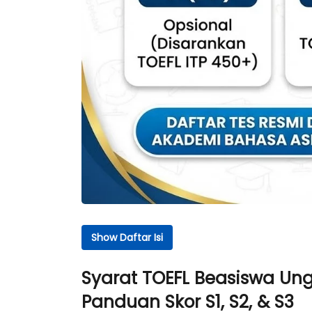
Show Daftar Isi
Daftar Isi
Syarat TOEFL Beasiswa U
Syarat TOEFL Beasiswa Unggulan Kemenkum
Panduan Skor S1, S2, & S3
Jenis Sertifikat & Skor Minimal