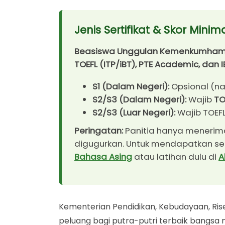
Jenis Sertifikat Bahasa Inggris yang Diter
Jenis Sertifikat & Skor Minim
1. TOEFL (Test of English as a Foreign Lan
2. IELTS (International English Language T
Beasiswa Unggulan Kemenkumham 
TOEFL (ITP/iBT), PTE Academic, dan I
3. PTE Academic (Pearson Test of English)
Penting: Official vs Prediction
S1 (Dalam Negeri):
Opsional (na
S2/S3 (Dalam Negeri):
Wajib
TO
Rincian Skor Minimal per Jenjang & Tujuan 
S2/S3 (Luar Negeri):
Wajib TOEFL 
1. Jenjang Sarjana (S1)
Peringatan:
Panitia hanya menerima
2. Jenjang Magister (S2)
digugurkan. Untuk mendapatkan serti
Bahasa Asing
atau latihan dulu di
A
3. Jenjang Doktoral (S3)
Strategi Mendapatkan Sertifikat Valid
Langkah 1: Ukur Kemampuan (Simulasi)
Kementerian Pendidikan, Kebudayaan, Ri
Langkah 2: Daftar Tes Resmi (Official)
peluang bagi putra-putri terbaik bangsa