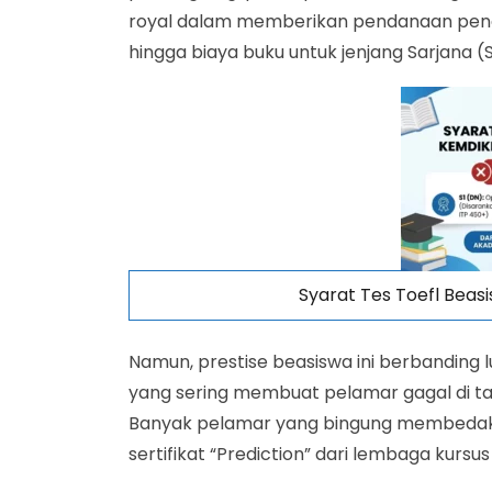
Kesalahan Umum Pelamar Beasiswa Ungg
royal dalam memberikan pendanaan pendidi
Tips Lolos Beasiswa Unggulan
hingga biaya buku untuk jenjang Sarjana (S
FAQ – Pertanyaan Seputar Syarat Bahasa
Siapkan Syarat Beasiswa Unggulan Sekara
Syarat Tes Toefl Be
Namun, prestise beasiswa ini berbanding l
yang sering membuat pelamar gagal di ta
Banyak pelamar yang bingung membedakan
sertifikat “Prediction” dari lembaga kursus