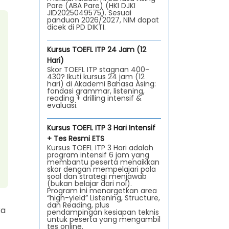
Pare (ABA Pare) (HKI DJKI
JID2025049575). Sesuai
panduan 2026/2027, NIM dapat
dicek di PD DIKTI.
Kursus TOEFL ITP 24 Jam (12
Hari)
Skor TOEFL ITP stagnan 400–
430? Ikuti kursus 24 jam (12
hari) di Akademi Bahasa Asing:
fondasi grammar, listening,
reading + drilling intensif &
evaluasi.
Kursus TOEFL ITP 3 Hari Intensif
+ Tes Resmi ETS
Kursus TOEFL ITP 3 Hari adalah
program intensif 6 jam yang
membantu peserta menaikkan
skor dengan mempelajari pola
soal dan strategi menjawab
(bukan belajar dari nol).
Program ini menargetkan area
“high-yield” Listening, Structure,
dan Reading, plus
ka
pendampingan kesiapan teknis
untuk peserta yang mengambil
tes online.