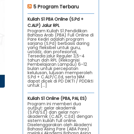
5 Program Terbaru
Kuliah S1 PBA Online (S.Pd +
C.ALP) Jalur RPL
Program Kuliah S1 Pendidikan
Bahasa Arab (PBA) Full Online di
Pare Kediri adalah program
sarjana (S.Pd) berbasis daring
yang fleksibel untuk guru,
ustadz, dan profesional,
Tersedia jalur Reguler 3,5–4
tahun dan RPL (Rekognisi
Pembelajaran Lampau) 6–12
bulan untuk percepatan
kelulusan, lulusan memperoleh
S.Pd + C.ALP/C.Ed, serta NIM
dapat dicek di PD DIKTI / PDDikti
untuk […]
Kuliah S1 Online (PBA, PAI, ES)
Program ini memberi dua
output: gelar akademik
(S.Pd/S.E) dan gelar non-
akademik (C.ALP, C.Ed) dengan
sistem kuliah full online.
Diselenggarakan oleh Akademi
Bahasa Asing Pare (ABA Pare)
melalui Akademi Bahasa Asing