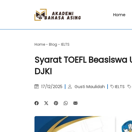
Home
Home
-
Blog
-
IELTS
Syarat TOEFL Beasisw
DJKI
17/12/2025
Gusti Maulidah
IELTS