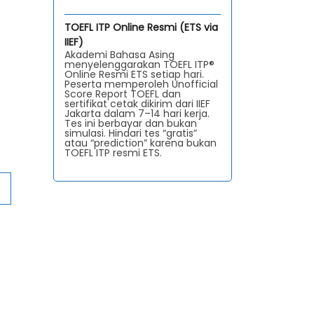
TOEFL ITP Online Resmi (ETS via
IIEF)
Akademi Bahasa Asing
menyelenggarakan TOEFL ITP®
Online Resmi ETS setiap hari.
Peserta memperoleh Unofficial
Score Report TOEFL dan
sertifikat cetak dikirim dari IIEF
Jakarta dalam 7–14 hari kerja.
Tes ini berbayar dan bukan
simulasi. Hindari tes “gratis”
atau “prediction” karena bukan
TOEFL ITP resmi ETS.