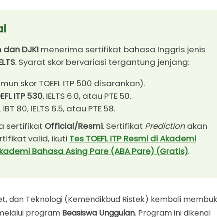
ima
al
guage)
esting System)
dan DJKI
menerima sertifikat bahasa Inggris jenis
ELTS
. Syarat skor bervariasi tergantung jenjang:
mun skor TOEFL ITP 500 disarankan).
EFL ITP 530
, IELTS 6.0, atau PTE 50.
Studi
iBT 80, IELTS 6.5, atau PTE 58.
 sertifikat
Official/Resmi
. Sertifikat
Prediction
akan
fikat valid, ikuti
Tes TOEFL ITP Resmi di Akademi
kademi Bahasa Asing Pare (ABA Pare) (Gratis)
.
set, dan Teknologi (Kemendikbud Ristek) kembali membu
 melalui program
Beasiswa Unggulan
. Program ini dikenal