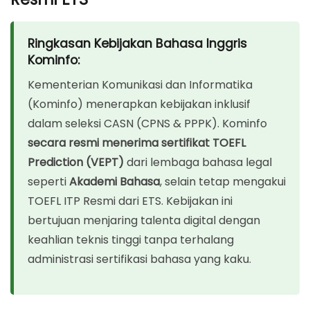
Ringkasan Kebijakan Bahasa Inggris Kominfo:
Kominfo: Pelopor Inklusivitas Talenta Digital
Ringkasan Kebijakan Bahasa Inggris
Ambang Batas Skor TOEFL Kominfo
Kominfo:
Opsi 1: Tes TOEFL Prediction & VEPT (Solusi Cepat &
Kementerian Komunikasi dan Informatika
Hemat)
(Kominfo) menerapkan kebijakan inklusif
Opsi 2: Tes TOEFL ITP Resmi ETS (Investasi Jangka
dalam seleksi CASN (CPNS & PPPK). Kominfo
Panjang)
secara resmi menerima sertifikat TOEFL
Prediction (VEPT)
dari lembaga bahasa legal
Perbandingan: TOEFL ITP vs TOEFL Prediction (VEPT)
seperti
Akademi Bahasa
, selain tetap mengakui
Mengapa Memilih Akademi Bahasa?
TOEFL ITP Resmi dari ETS. Kebijakan ini
Langkah Mudah Mendaftar Tes
bertujuan menjaring talenta digital dengan
keahlian teknis tinggi tanpa terhalang
FAQ – Syarat TOEFL Kominfo 2025
administrasi sertifikasi bahasa yang kaku.
Siap Menjadi Bagian dari Talenta Digital Kominfo?