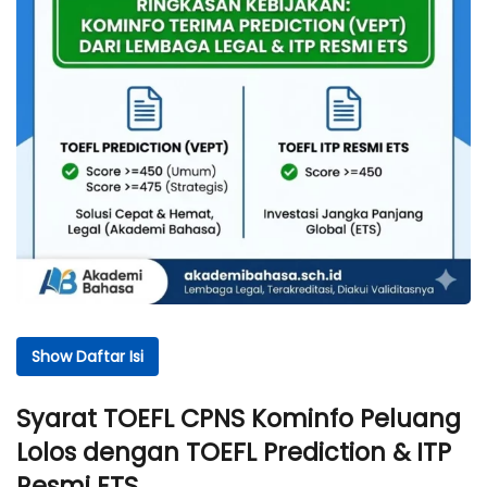
Show Daftar Isi
Daftar Isi
Syarat TOEFL CPNS Kominfo Peluang
Syarat TOEFL CPNS Kominfo Peluang Lolos dengan
Lolos dengan TOEFL Prediction & ITP
TOEFL Prediction & ITP Resmi ETS
Resmi ETS