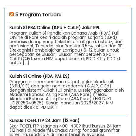
5 Program Terbaru
Kuliah S1 PBA Online (S.Pd + C.ALP) Jalur RPL
Program Kuliah S1 Pendidikan Bahasa Arab (PBA) Full
Online di Pare Kediri adalah program sarjana (S.Pd)
berbasis daring yang fleksibel untuk guru, ustadz, dan
profesional, Tersedia jalur Reguler 3,5–4 tahun dan RPL
(Rekognisi Pembelajaran Lampau) 6–12 bulan untuk
percepatan kelulusan, lulusan memperoleh S.Pd +
C.ALP/C.Ed, serta NIM dapat dicek di PD DIKTI / PDDikti
untuk […]
Kuliah S1 Online (PBA, PAI, ES)
Program ini memberi dua output: gelar akademik
(S.Pd/S.E) dan gelar non-akademik (C.ALP, C.Ed)
dengan sistem kuliah full online. Diselenggarakan oleh
Akademi Bahasa Asing Pare (ABA Pare) melalui
Akademi Bahasa Asing Pare (ABA Pare) (HKI DJKI
JID2025049575). Sesuai panduan 2026/2027, NIM
dapat dicek di PD DIKTI.
Kursus TOEFL ITP 24 Jam (12 Hari)
Skor TOEFL ITP stagnan 400–430? Ikuti kursus 24 jam
(12 hari) di Akademi Bahasa Asing: fondasi grammar,
listening, reading + drilling intensif & evaluasi.