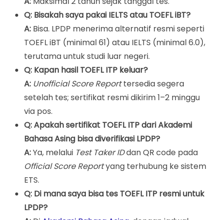
A:
Maksimal 2 tahun sejak tanggal tes.
Q: Bisakah saya pakai IELTS atau TOEFL iBT?
A:
Bisa. LPDP menerima alternatif resmi seperti
TOEFL iBT (minimal 61) atau IELTS (minimal 6.0),
terutama untuk studi luar negeri.
Q: Kapan hasil TOEFL ITP keluar?
A:
Unofficial Score Report
tersedia segera
setelah tes; sertifikat resmi dikirim 1–2 minggu
via pos.
Q: Apakah sertifikat TOEFL ITP dari Akademi
Bahasa Asing bisa diverifikasi LPDP?
A:
Ya, melalui
Test Taker ID
dan QR code pada
Official Score Report
yang terhubung ke sistem
ETS.
Q: Di mana saya bisa tes TOEFL ITP resmi untuk
LPDP?