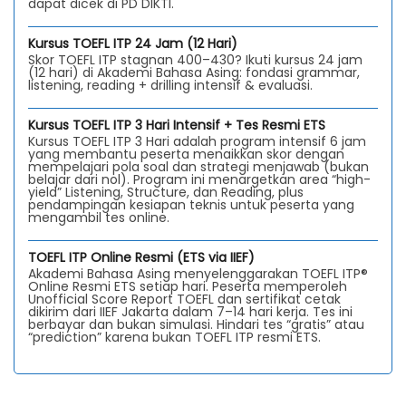
dapat dicek di PD DIKTI.
Kursus TOEFL ITP 24 Jam (12 Hari)
Skor TOEFL ITP stagnan 400–430? Ikuti kursus 24 jam
(12 hari) di Akademi Bahasa Asing: fondasi grammar,
listening, reading + drilling intensif & evaluasi.
Kursus TOEFL ITP 3 Hari Intensif + Tes Resmi ETS
Kursus TOEFL ITP 3 Hari adalah program intensif 6 jam
yang membantu peserta menaikkan skor dengan
mempelajari pola soal dan strategi menjawab (bukan
belajar dari nol). Program ini menargetkan area “high-
yield” Listening, Structure, dan Reading, plus
pendampingan kesiapan teknis untuk peserta yang
mengambil tes online.
TOEFL ITP Online Resmi (ETS via IIEF)
Akademi Bahasa Asing menyelenggarakan TOEFL ITP®
Online Resmi ETS setiap hari. Peserta memperoleh
Unofficial Score Report TOEFL dan sertifikat cetak
dikirim dari IIEF Jakarta dalam 7–14 hari kerja. Tes ini
berbayar dan bukan simulasi. Hindari tes “gratis” atau
“prediction” karena bukan TOEFL ITP resmi ETS.