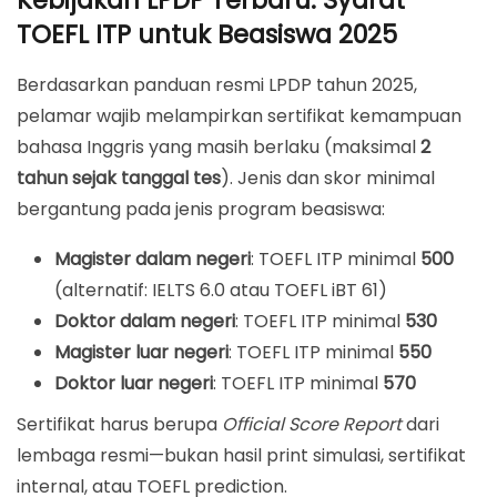
Kebijakan LPDP Terbaru: Syarat
TOEFL ITP untuk Beasiswa 2025
Berdasarkan panduan resmi LPDP tahun 2025,
pelamar wajib melampirkan sertifikat kemampuan
bahasa Inggris yang masih berlaku (maksimal
2
tahun sejak tanggal tes
). Jenis dan skor minimal
bergantung pada jenis program beasiswa:
Magister dalam negeri
: TOEFL ITP minimal
500
(alternatif: IELTS 6.0 atau TOEFL iBT 61)
Doktor dalam negeri
: TOEFL ITP minimal
530
Magister luar negeri
: TOEFL ITP minimal
550
Doktor luar negeri
: TOEFL ITP minimal
570
Sertifikat harus berupa
Official Score Report
dari
lembaga resmi—bukan hasil print simulasi, sertifikat
internal, atau TOEFL prediction.