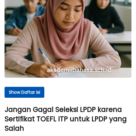
Show Daftar Isi
Daftar Isi
Jangan Gagal Seleksi LPDP karena
Jangan Gagal Seleksi LPDP karena Sertifikat TOEFL
Sertifikat TOEFL ITP untuk LPDP yang
ITP untuk LPDP yang Salah
Salah
Kebijakan LPDP Terbaru: Syarat TOEFL ITP untuk