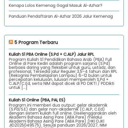
Kenapa Lolos Kemenag Gagal Masuk Al-Azhar?
Panduan Pendaftaran Al-Azhar 2026 Jalur Kemenag
5 Program Terbaru
Kuliah S1 PBA Online (S.Pd + C.ALP) Jalur RPL
Program Kuliah S1 Pendidikan Bahasa Arab (PBA) Full
Online di Pare Kediri adalah program sarjana (S.Pd)
berbasis daring yang fleksibel untuk guru, ustadz, dan
profesional, Tersedia jalur Reguler 3,5–4 tahun dan RPL
(Rekognisi Pembelajaran Lampau) 6–12 bulan untuk
percepatan kelulusan, lulusan memperoleh S.Pd +
C.ALP/C.Ed, serta NIM dapat dicek di PD DIKTI / PDDikti
untuk […]
Kuliah S1 Online (PBA, PAI, ES)
Program ini memberi dua output: gelar akademik
(S.Pd/S.E) dan gelar non-akademik (C.ALP, C.Ed)
dengan sistem kuliah full online. Diselenggarakan oleh
Akademi Bahasa Asing Pare (ABA Pare) melalui
Akademi Bahasa Asing Pare (ABA Pare) (HKI DJKI
JID2025049575). Sesuai panduan 2026/2027, NIM