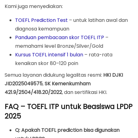
Kami juga menyediakan:
TOEFL Prediction Test
– untuk latihan awal dan
diagnosa kemampuan
Panduan pembacaan skor TOEFL ITP
–
memahami level Bronze/Silver/Gold
Kursus TOEFL intensif 1 bulan
– rata-rata
kenaikan skor 80–120 poin
Semua layanan didukung legalitas resmi:
HKI DJKI
JID2025049575
,
SK Kemenkumham
421.9/2504/418.20/2022
, dan sertifikasi HKI.
FAQ – TOEFL ITP untuk Beasiswa LPDP
2025
Q: Apakah TOEFL prediction bisa digunakan