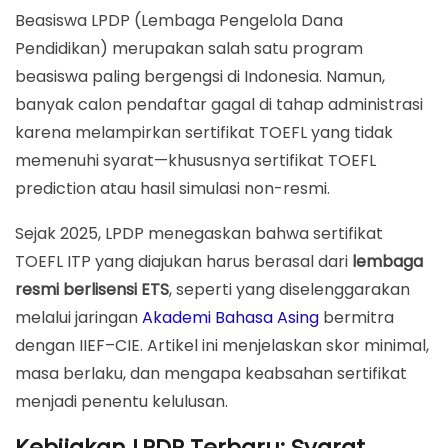
Beasiswa 2025
Beasiswa LPDP (Lembaga Pengelola Dana
Wajib dari Lembaga Resmi: Mengapa LPDP Menolak
Pendidikan) merupakan salah satu program
Sertifikat Prediction
beasiswa paling bergengsi di Indonesia. Namun,
banyak calon pendaftar gagal di tahap administrasi
Implikasi bagi Calon Pendaftar LPDP 2025
karena melampirkan sertifikat TOEFL yang tidak
Beasiswa Lain yang Juga Menerima TOEFL ITP Resmi
memenuhi syarat—khususnya sertifikat TOEFL
Peran Akademi Bahasa Asing dalam Persiapan
prediction atau hasil simulasi non-resmi.
Beasiswa LPDP
Sejak 2025, LPDP menegaskan bahwa sertifikat
FAQ – TOEFL ITP untuk Beasiswa LPDP 2025
TOEFL ITP yang diajukan harus berasal dari
lembaga
Amankan Sertifikat TOEFL ITP Resmi Anda untuk LPDP
resmi berlisensi ETS
, seperti yang diselenggarakan
Sekarang!
melalui jaringan
Akademi Bahasa Asing
bermitra
dengan IIEF–CIE. Artikel ini menjelaskan skor minimal,
masa berlaku, dan mengapa keabsahan sertifikat
menjadi penentu kelulusan.