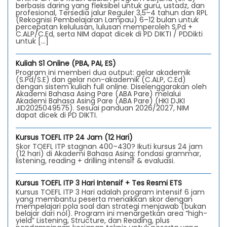
berbasis daring yang fleksibel untuk guru, ustadz, dan
profesional, Tersedia jalur Reguler 3,5–4 tahun dan RPL
(Rekognisi Pembelajaran Lampau) 6–12 bulan untuk
percepatan kelulusan, lulusan memperoleh S.Pd +
C.ALP/C.Ed, serta NIM dapat dicek di PD DIKTI / PDDikti
untuk […]
Kuliah S1 Online (PBA, PAI, ES)
Program ini memberi dua output: gelar akademik
(S.Pd/S.E) dan gelar non-akademik (C.ALP, C.Ed)
dengan sistem kuliah full online. Diselenggarakan oleh
Akademi Bahasa Asing Pare (ABA Pare) melalui
Akademi Bahasa Asing Pare (ABA Pare) (HKI DJKI
JID2025049575). Sesuai panduan 2026/2027, NIM
dapat dicek di PD DIKTI.
Kursus TOEFL ITP 24 Jam (12 Hari)
Skor TOEFL ITP stagnan 400–430? Ikuti kursus 24 jam
(12 hari) di Akademi Bahasa Asing: fondasi grammar,
listening, reading + drilling intensif & evaluasi.
Kursus TOEFL ITP 3 Hari Intensif + Tes Resmi ETS
Kursus TOEFL ITP 3 Hari adalah program intensif 6 jam
yang membantu peserta menaikkan skor dengan
mempelajari pola soal dan strategi menjawab (bukan
belajar dari nol). Program ini menargetkan area “high-
yield” Listening, Structure, dan Reading, plus