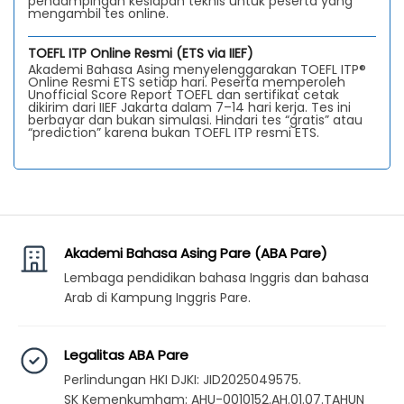
pendampingan kesiapan teknis untuk peserta yang
mengambil tes online.
TOEFL ITP Online Resmi (ETS via IIEF)
Akademi Bahasa Asing menyelenggarakan TOEFL ITP®
Online Resmi ETS setiap hari. Peserta memperoleh
Unofficial Score Report TOEFL dan sertifikat cetak
dikirim dari IIEF Jakarta dalam 7–14 hari kerja. Tes ini
berbayar dan bukan simulasi. Hindari tes “gratis” atau
“prediction” karena bukan TOEFL ITP resmi ETS.
Akademi Bahasa Asing Pare (ABA Pare)
Lembaga pendidikan bahasa Inggris dan bahasa
Arab di Kampung Inggris Pare.
Legalitas ABA Pare
Perlindungan HKI DJKI: JID2025049575.
SK Kemenkumham: AHU-0010152.AH.01.07.TAHUN