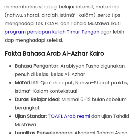
Mengapa Harus Menguasai Bahasa Arab Sebelum ke
ini membahas strategi belajar intensif, materi inti
Al-Azhar?
(nahwu, sharaf, qira’ah, istimā’–kalām), serta tips
Materi Utama yang Harus Dikuasai
menghadapi tes TOAFL dan Tahdid Mustawa. Ikuti
Rutinitas Belajar Harian yang Efektif
program persiapan kuliah Timur Tengah
agar lebih
siap menghadapi seleksi.
Pentingnya Tes TOAFL dan Tahdid Mustawa
Fakta Bahasa Arab Al-Azhar Kairo
Tips Motivasi agar Konsisten
Bagaimana Akademi Bahasa Asing Pare (ABA Pare)
Bahasa Pengantar:
Arabiyyah Fusha digunakan
Membantu?
penuh di kelas-kelas Al-Azhar
Materi Inti:
Qira’ah cepat, Nahwu–Sharaf praktis,
Validitas dan Legalitas
Istima’–Kalam kontekstual
FAQ – Tips Kuasai Bahasa Arab untuk Al-Azhar
Durasi Belajar Ideal:
Minimal 6–12 bulan sebelum
Siap Mulai? Kuasai Bahasa Arab Sejak Sekarang
berangkat
Ujian Standar:
TOAFL Arab resmi
dan ujian Tahdid
Mustawa
Legalitas Penyelenggara:
Akademi Bahasa Asing