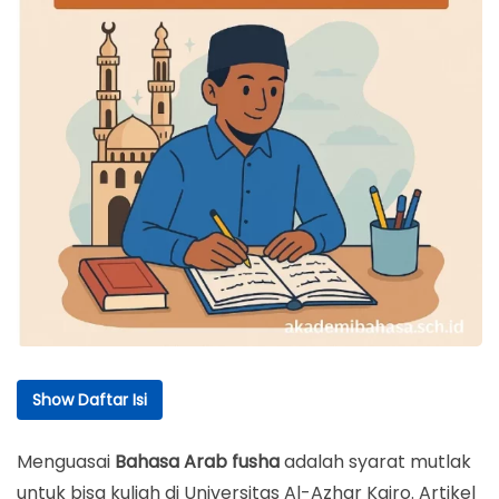
Show Daftar Isi
Daftar Isi
Menguasai
Bahasa Arab fusha
adalah syarat mutlak
Fakta Bahasa Arab Al-Azhar Kairo
untuk bisa kuliah di Universitas Al-Azhar Kairo. Artikel